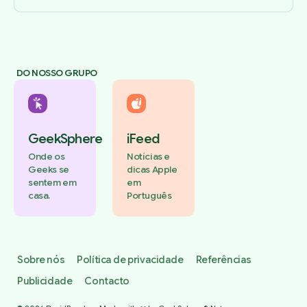
DO NOSSO GRUPO
GeekSphere
iFeed
Onde os
Notícias e
Geeks se
dicas Apple
sentem em
em
casa.
Português
Sobre nós
Política de privacidade
Referências
Publicidade
Contacto