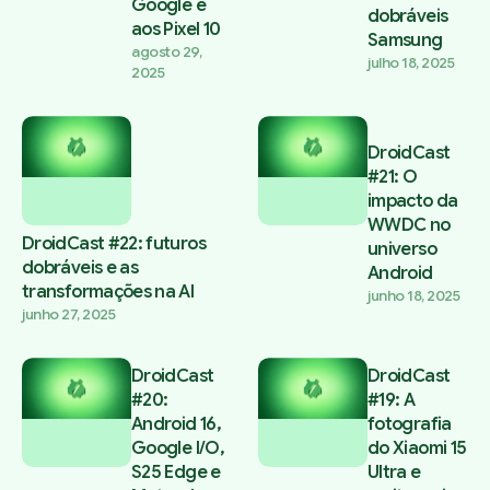
Google e
dobráveis
aos Pixel 10
Samsung
agosto 29,
julho 18, 2025
2025
DroidCast
#21: O
impacto da
WWDC no
DroidCast #22: futuros
universo
dobráveis e as
Android
transformações na AI
junho 18, 2025
junho 27, 2025
DroidCast
DroidCast
#20:
#19: A
Android 16,
fotografia
Google I/O,
do Xiaomi 15
S25 Edge e
Ultra e