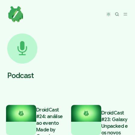
Toggle dar
Podcast
Posts tagged with Podcast
DroidCast
DroidCast
#24: análise
#23: Galaxy
ao evento
Unpacked e
Made by
os novos