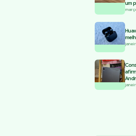
um p
março
Huaw
melh
janei
Cons
afir
Andr
janei