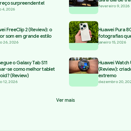
reço surpreendente!
fevereiro 9, 2026
 4, 2026
ei FreeClip 2 (Review): o
Huawei Pura 80 
or som em grande estilo
fotografias que
ro 26, 2026
janeiro 15, 2026
egue o Galaxy Tab S11
Huawei Watch U
mar-se como melhor tablet
(Review): cria
oid? (Review)
extremo
ro 12, 2026
dezembro 20, 20
Ver mais