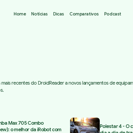
Home
Notícias
Dicas
Comparativos
Podcast
s mais recentes do DroidReader a novos lançamentos de equipa
s.
 with Reviews
mba Max 705 Combo
Polestar 4 - O 
iew): o melhor da iRobot com
dia a dia de tr