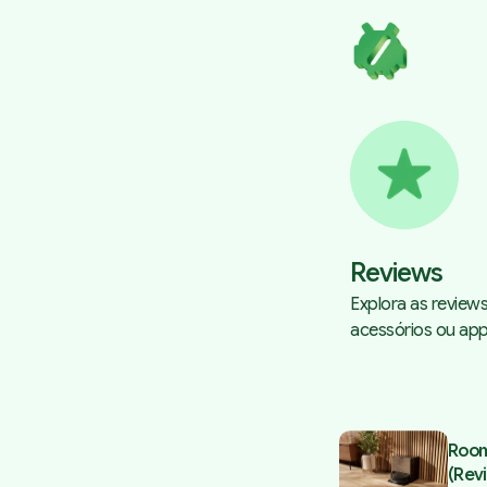
Reviews
Explora as review
acessórios ou app
Posts tagged
Roo
(Rev