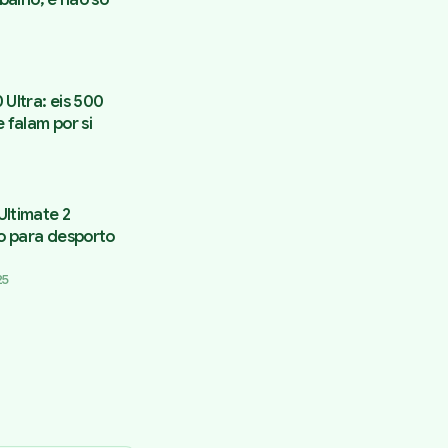
Ultra: eis 500
 falam por si
ltimate 2
do para desporto
25