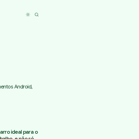
Toggle dark mode
mentos Android,
carro ideal para o
abalho, e não só