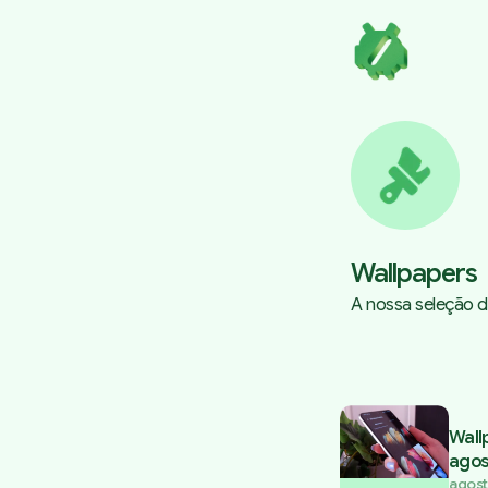
Wallpapers
A nossa seleção d
Posts tagged
Wall
agos
agost