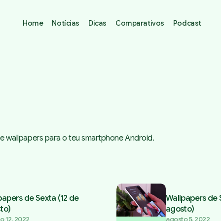
Home
Notícias
Dicas
Comparativos
Podcast
e wallpapers para o teu smartphone Android.
 with Wallpapers
papers de Sexta (12 de
Wallpapers de 
to)
agosto)
o 12, 2022
agosto 5, 2022