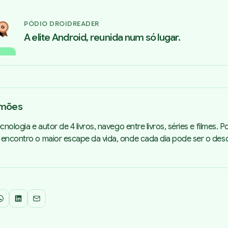
PÓDIO DROIDREADER
A elite Android, reunida num só lugar.
imões
cnologia e autor de 4 livros, navego entre livros, séries e filmes. 
 encontro o maior escape da vida, onde cada dia pode ser o de
WhatsApp
LinkedIn
Email