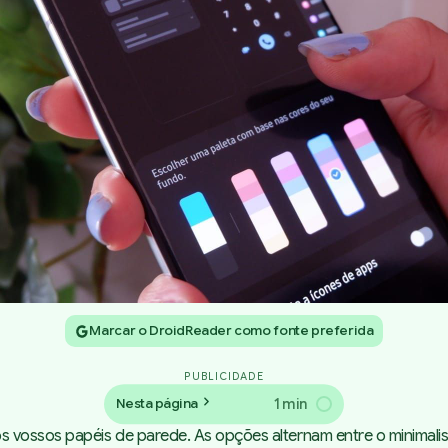
Marcar o DroidReader como fonte preferida
PUBLICIDADE
1 min
Nesta página
ossos papéis de parede. As opções alternam entre o minimalista