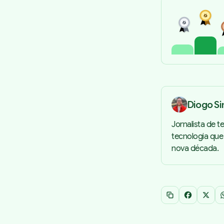
Diogo S
Jornalista de te
tecnologia que
nova década.
Copiar link
Facebook
X