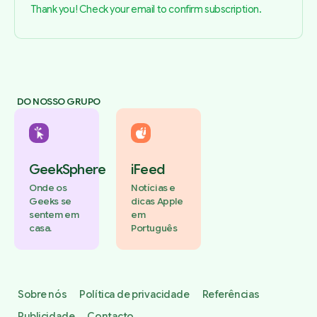
Thank you! Check your email to confirm subscription.
DO NOSSO GRUPO
GeekSphere
iFeed
Onde os
Notícias e
Geeks se
dicas Apple
sentem em
em
casa.
Português
Sobre nós
Política de privacidade
Referências
Publicidade
Contacto