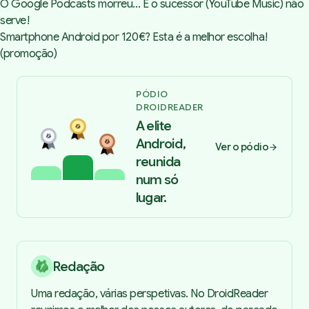
O Google Podcasts morreu... E o sucessor (YouTube Music) não
serve!
Smartphone Android por 120€? Esta é a melhor escolha!
(promoção)
PÓDIO
DROIDREADER
A elite
Android,
Ver o pódio
reunida
num só
lugar.
Redação
Uma redação, várias perspetivas. No DroidReader