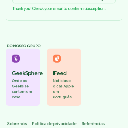
Thank you! Check your email to confirm subscription.
DO NOSSO GRUPO
GeekSphere
iFeed
Onde os
Notícias e
Geeks se
dicas Apple
sentem em
em
casa.
Português
Sobre nós
Política de privacidade
Referências