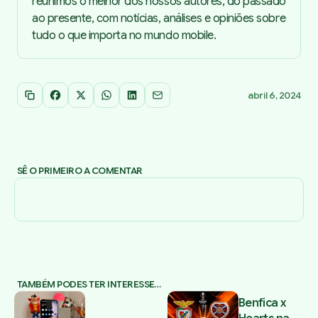
reunimos o melhor dos nossos autores, do passado
ao presente, com notícias, análises e opiniões sobre
tudo o que importa no mundo mobile.
abril 6, 2024
Copiar link
Facebook
X
WhatsApp
LinkedIn
Email
SÊ O PRIMEIRO A COMENTAR
TAMBÉM PODES TER INTERESSE…
Benfica x