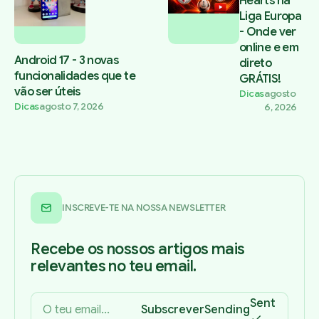
Hearts na
Liga Europa
- Onde ver
online e em
Android 17 - 3 novas
direto
funcionalidades que te
GRÁTIS!
vão ser úteis
Dicas
agosto
Dicas
agosto 7, 2026
6, 2026
INSCREVE-TE NA NOSSA NEWSLETTER
Recebe os nossos artigos mais
relevantes no teu email.
Sent
Subscrever
Sending