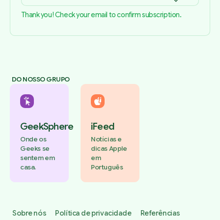
Thank you! Check your email to confirm subscription.
DO NOSSO GRUPO
GeekSphere
iFeed
Onde os
Notícias e
Geeks se
dicas Apple
sentem em
em
casa.
Português
Sobre nós
Política de privacidade
Referências