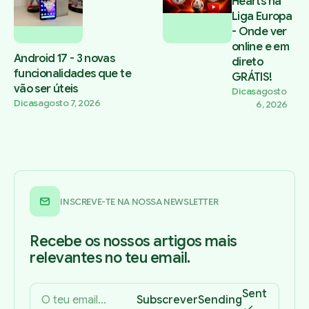
Hearts na
Liga Europa
- Onde ver
online e em
Android 17 - 3 novas
direto
funcionalidades que te
GRÁTIS!
vão ser úteis
Dicas
agosto
Dicas
agosto 7, 2026
6, 2026
INSCREVE-TE NA NOSSA NEWSLETTER
Recebe os nossos artigos mais
relevantes no teu email.
Sent
Subscrever
Sending