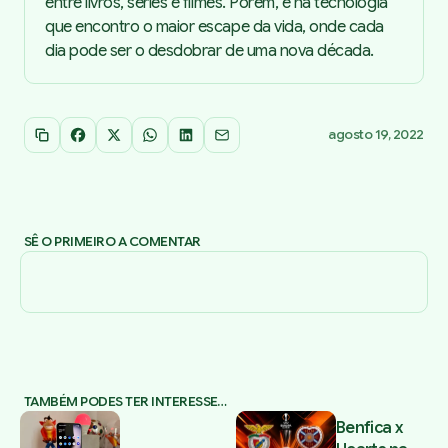
entre livros, séries e filmes. Porém, é na tecnologia
que encontro o maior escape da vida, onde cada
dia pode ser o desdobrar de uma nova década.
agosto 19, 2022
Copiar link
Facebook
X
WhatsApp
LinkedIn
Email
SÊ O PRIMEIRO A COMENTAR
TAMBÉM PODES TER INTERESSE…
Benfica x