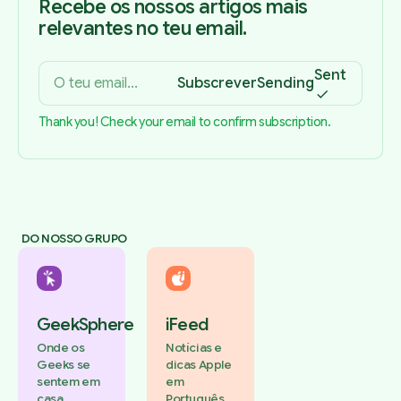
Recebe os nossos artigos mais
relevantes no teu email.
Sent
Subscrever
Sending
Thank you! Check your email to confirm subscription.
DO NOSSO GRUPO
GeekSphere
iFeed
Onde os
Notícias e
Geeks se
dicas Apple
sentem em
em
casa.
Português