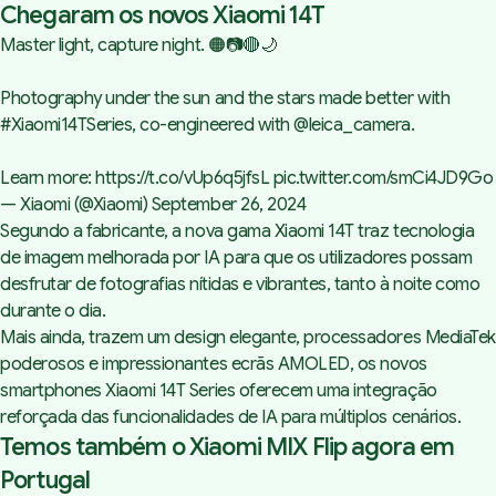
Chegaram os novos Xiaomi 14T
Master light, capture night. 🟠📷🔴🌙
Photography under the sun and the stars made better with
#Xiaomi14TSeries
, co-engineered with
@leica_camera
.
Learn more:
https://t.co/vUp6q5jfsL
pic.twitter.com/smCi4JD9Go
— Xiaomi (@Xiaomi)
September 26, 2024
Segundo a fabricante, a nova gama Xiaomi 14T traz tecnologia
de imagem melhorada por IA para que os utilizadores possam
desfrutar de fotografias nítidas e vibrantes, tanto à noite como
durante o dia.
Mais ainda, trazem um design elegante, processadores MediaTek
poderosos e impressionantes ecrãs AMOLED, os novos
smartphones Xiaomi 14T Series oferecem uma integração
reforçada das funcionalidades de IA para múltiplos cenários.
Temos também o Xiaomi MIX Flip agora em
Portugal