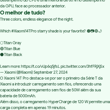
desempenho do CPU e uma melhoria de 60% no desempenho
da GPU, face ao processador anterior.
O melhor de tudo?
Three colors, endless elegance of the night.
Which
#Xiaomi14TPro
starry shade is your favorite? 🟠📷🔴🌙
🌕Titan Gray
🔵Titan Blue
⚫Titan Black
Learn more:
https://t.co/vUp6q5jfsL
pic.twitter.com/3hfFRjXjSx
— Xiaomi (@Xiaomi)
September 27, 2024
O Xiaomi 14T Pro destaca-se por ser o primeiro da Série T da
Xiaomi a introduzir carregamento sem fios, oferecendo uma
capacidade de carregamento sem fios de 50W além da sua
bateria de 5000mAh.
Além disso, o carregamento HyperCharge de 120 W permite uma
carga completa em apenas 19 minutos.