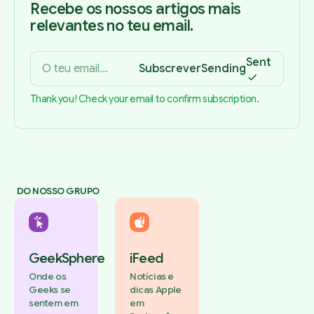
Recebe os nossos artigos mais
relevantes no teu email.
Sent
Subscrever
Sending
Thank you! Check your email to confirm subscription.
DO NOSSO GRUPO
GeekSphere
iFeed
Onde os
Notícias e
Geeks se
dicas Apple
sentem em
em