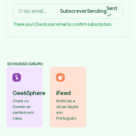
Sent
Subscrever
Sending
Thank you! Check your email to confirm subscription.
DO NOSSO GRUPO
GeekSphere
iFeed
Onde os
Notícias e
Geeks se
dicas Apple
sentem em
em
casa.
Português