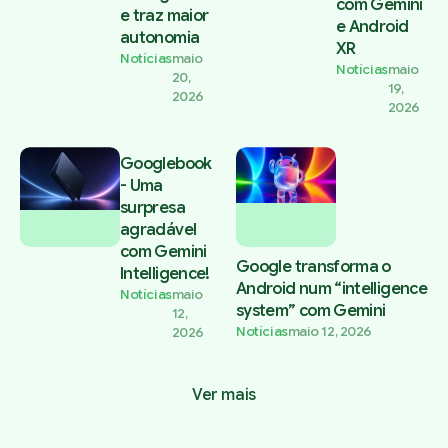
com Gemini
e traz maior
e Android
autonomia
XR
Notícias
maio
Notícias
maio
20,
19,
2026
2026
Googlebook
- Uma
surpresa
agradável
com Gemini
Google transforma o
Intelligence!
Android num “intelligence
Notícias
maio
system” com Gemini
12,
Notícias
maio 12, 2026
2026
Ver mais