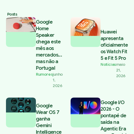
Posts
Google
Home
Huawei
Speaker
apresenta
chega este
oficialmente
mês aos
os Watch Fit
mercados...
5 e Fit 5 Pro
mas não a
Notícias
maio
Portugal
21,
Rumores
junho
2026
1,
2026
Google I/O
Google
2026 - O
Wear OS 7
pontapé de
ganha
saída na
Gemini
Agentic Era
Intelligence