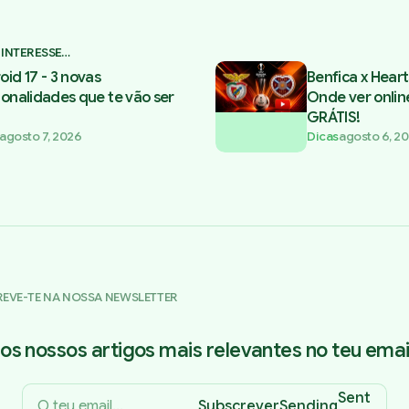
 INTERESSE…
oid 17 - 3 novas
Benfica x Heart
ionalidades que te vão ser
Onde ver onlin
GRÁTIS!
agosto 7, 2026
Dicas
agosto 6, 2
REVE-TE NA NOSSA NEWSLETTER
os nossos artigos mais relevantes no teu email
Sent
Subscrever
Sending