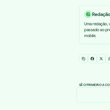
Redaçã
Uma redação, v
passado ao pre
mobile.
Copiar link
Facebook
X
SÊ O PRIMEIRO A C