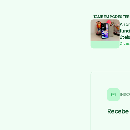
TAMBÉM PODES TER
Andr
func
úteis
Dicas
INSC
Recebe 