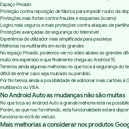
Espaço Privado
Proteção contra reposição de fábrica para impedir roubo de dis
Proteções mais fortes contra fraudes e esquemas (scams)
Logins mais seguros e mais proteções contra ataques de partilh
Proteções avançadas de segurança do telemóvel
Experiência de utilizador mais simplificada para passkeys
Melhorias na multitarefa em ecrãs grandes
No espaço Privado, podemos ver no vídeo abaixo as grandes difer
muito era esperado e que finalmente chega ao Android 15.
Teremos ainda algumas melhorias no que toca à segurança do t
difícil de entrar caso seja roubado ou perdido.
Por fim temos ainda a possibilidade de adicionar mais cartões à
multibanco ou VISA.
No Android Auto as mudanças não são muitas
No que toca ao Android Auto a grande melhoria está na possibili
Porém, ao que nos foi referido, esta funcionalidade estará dis
funciona no ecrã do veículo.
Mais melhorias a considerar nos produtos Goo