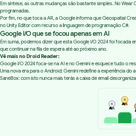
Em síntese, as outras mudanças são bastante simples. No Wear O
programadas.
Por fim, no que toca a AR, a Google informa que Geospatial Cre
no Unity Editor com recurso a linguagem de programação C#.
Google I/O que se focou apenas em AI
Em suma, podemos dizer que esta Google I/O 2024 foi focada em
que continuar na fila de espera até ao próximo ano.
Vê mais no Droid Reader:
Google I/O 2024 foca-se na AI e no Gemini e esquece tudo o res
Uma nova era para o Android: Gemini redefine a experiência do a
SaneBox: com isto nunca mais terás a caixa de email desorganiz