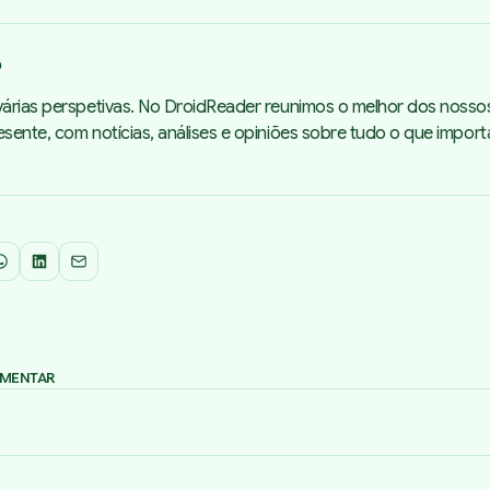
o
árias perspetivas. No DroidReader reunimos o melhor dos nosso
sente, com notícias, análises e opiniões sobre tudo o que impor
WhatsApp
LinkedIn
Email
OMENTAR