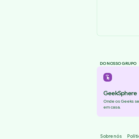
DO NOSSO GRUPO
GeekSphere
Onde os Geeks s
em casa.
Sobre nós
Polít