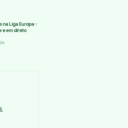
s na Liga Europa -
e e em direto
026
.