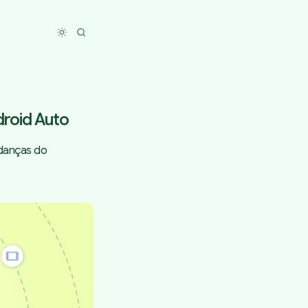
Toggle dark mode
droid Auto
udanças do