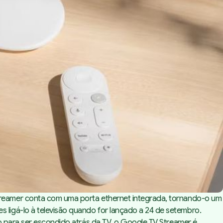
treamer conta com uma porta
ethernet
integrada, tornando-o um
 ligá-lo à televisão quando for lançado a 24 de setembro.
o para ser escondido atrás da TV, o Google TV Streamer é