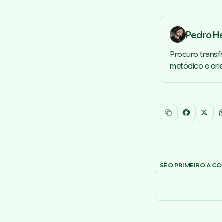
Pedro H
Procuro transf
metódico e ori
Copiar link
Facebook
X
SÊ O PRIMEIRO A C