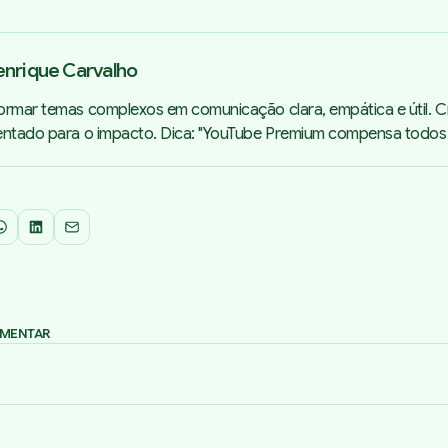
enrique Carvalho
ormar temas complexos em comunicação clara, empática e útil. Cr
entado para o impacto. Dica: "YouTube Premium compensa todos o
WhatsApp
LinkedIn
Email
OMENTAR