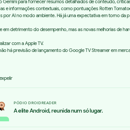
ial do Gemini para fornecer resumos detalhados de conteúdo, crít
das e informações contextuais, como pontuações
Rotten Tomato
 por AI no modo ambiente. Há já uma expectativa em torno da pos
dade em detrimento do desempenho, mas as novas melhorias de
ha
alizar com a Apple TV.
, não há previsão de lançamento do Google TV Streamer em merc
xpelir
PÓDIO DROIDREADER
A elite Android, reunida num só lugar.