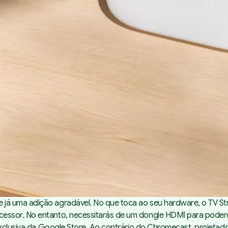
 já uma adição agradável. No que toca ao seu
hardware,
o TV S
essor. No entanto, necessitarás de um
dongle
HDMI para poderes
exclusiva da Google Store. Ao contrário do Chromecast, projetad