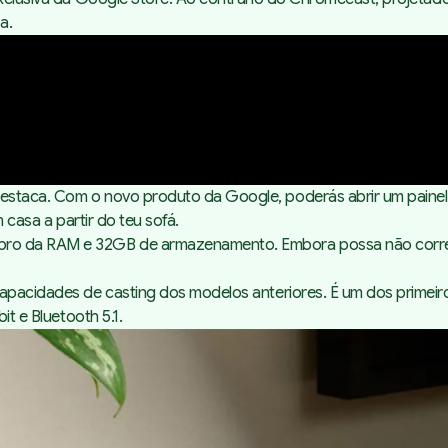
a.
destaca. Com o novo produto da Google, poderás abrir um pain
 casa a partir do teu sofá.
bro da RAM e 32GB de armazenamento. Embora possa não correspo
 capacidades de
casting
dos modelos anteriores. É um dos primeir
bit
e Bluetooth 5.1.