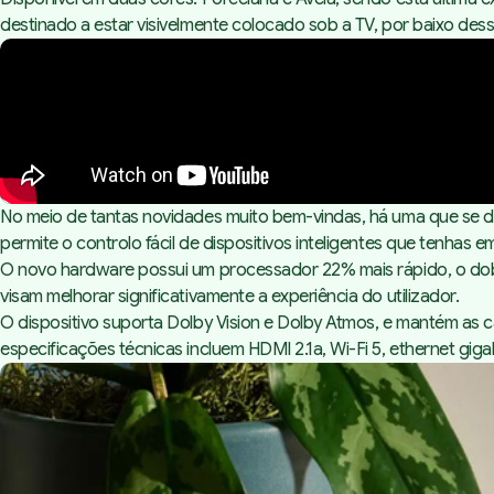
destinado a estar visivelmente colocado sob a TV, por baixo dess
No meio de tantas novidades muito bem-vindas, há uma que se 
permite o controlo fácil de dispositivos inteligentes que tenhas em
O novo
hardware
possui um processador 22% mais rápido, o do
visam melhorar significativamente a experiência do utilizador.
O dispositivo suporta Dolby Vision e Dolby Atmos, e mantém as
especificações técnicas incluem HDMI 2.1a, Wi-Fi 5,
ethernet giga