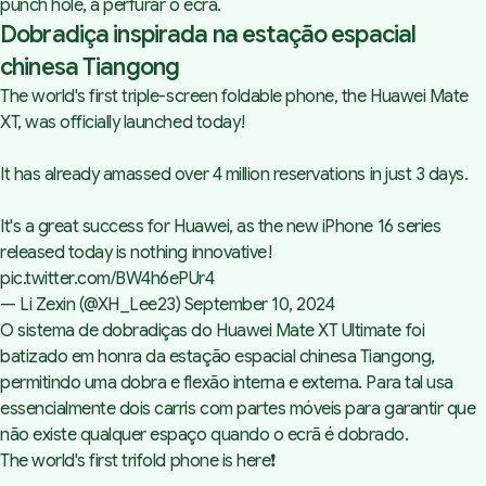
punch hole
, a perfurar o ecrã.
Dobradiça inspirada na estação espacial
chinesa Tiangong
The world's first triple-screen foldable phone, the Huawei Mate
XT, was officially launched today!
It has already amassed over 4 million reservations in just 3 days.
It's a great success for Huawei, as the new iPhone 16 series
released today is nothing innovative!
pic.twitter.com/BW4h6ePUr4
— Li Zexin (@XH_Lee23)
September 10, 2024
O sistema de dobradiças do Huawei Mate XT Ultimate foi
batizado em honra da estação espacial chinesa Tiangong,
permitindo uma dobra e flexão interna e externa. Para tal usa
essencialmente dois carris com partes móveis para garantir que
não existe qualquer espaço quando o ecrã é dobrado.
The world's first trifold phone is here❗️