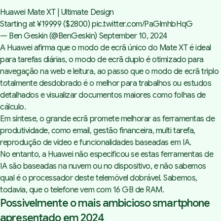
Huawei Mate XT | Ultimate Design
Starting at ¥19999 ($2800)
pic.twitter.com/PaGlmhbHqG
— Ben Geskin (@BenGeskin)
September 10, 2024
A Huawei afirma que o modo de ecrã único do Mate XT é ideal
para tarefas diárias, o modo de ecrã duplo é otimizado para
navegação na web e leitura, ao passo que o modo de ecrã triplo
totalmente desdobrado é o melhor para trabalhos ou estudos
detalhados e visualizar documentos maiores como folhas de
cálculo.
Em síntese, o grande ecrã promete melhorar as ferramentas de
produtividade, como email, gestão financeira, multi tarefa,
reprodução de vídeo e funcionalidades baseadas em IA.
No entanto, a Huawei não especificou se estas ferramentas de
IA são baseadas na nuvem ou no dispositivo, e não sabemos
qual é o processador deste telemóvel dobrável. Sabemos,
todavia, que o telefone vem com 16 GB de RAM.
Possivelmente o mais ambicioso smartphone
apresentado em 2024