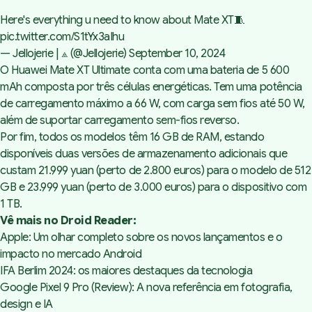
Here's everything u need to know about Mate XT🧵
pic.twitter.com/S1tYx3aIhu
— Jellojerie | ⟁ (@Jellojerie)
September 10, 2024
O Huawei Mate XT Ultimate conta com uma bateria de 5 600
mAh composta por três células energéticas. Tem uma potência
de carregamento máximo a 66 W, com carga sem fios até 50 W,
além de suportar carregamento sem-fios reverso.
Por fim, todos os modelos têm 16 GB de RAM, estando
disponíveis duas versões de armazenamento adicionais que
custam 21.999 yuan (perto de 2.800 euros) para o modelo de 512
GB e 23.999 yuan (perto de 3.000 euros) para o dispositivo com
1 TB.
Vê mais no Droid Reader:
Apple: Um olhar completo sobre os novos lançamentos e o
impacto no mercado Android
IFA Berlim 2024: os maiores destaques da tecnologia
Google Pixel 9 Pro (Review): A nova referência em fotografia,
design e IA