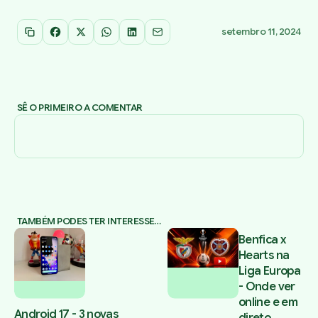
setembro 11, 2024
Copiar link
Facebook
X
WhatsApp
LinkedIn
Email
SÊ O PRIMEIRO A COMENTAR
TAMBÉM PODES TER INTERESSE…
Benfica x
Hearts na
Liga Europa
- Onde ver
online e em
Android 17 - 3 novas
direto