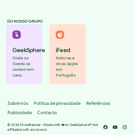
DO NOSSO GRUPO
GeekSphere
iFeed
Onde os
Notícias e
Geeks se
dicas Apple
sentem em
em
casa.
Português
Sobre nós
Política de privacidade
Referências
Publicidade
Contacto
© 2026 DroidReader - Made with ❤️ by GeekSphere®. Not
Facebook
YouTube
Insta
affiliated with any brand.