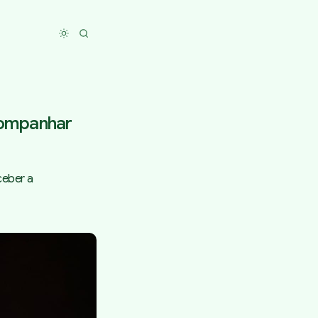
Toggle dark mode
acompanhar
ceber a