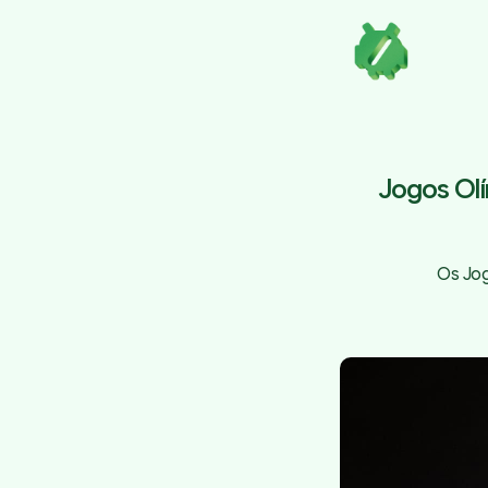
Jogos Olí
Os Jog