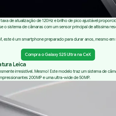
a de atualização de 120Hz e brilho de pico ajustável proporcion
se o sistema de câmaras com um sensor principal de altíssima r
 este é um smartphone preparado para durar anos, mesmo em 
Compra o Galaxy S25 Ultra na CeX
atura Leica
plesmente irresistível. Mesmo! Este modelo traz um
sistema de câma
de impressionantes 200MP e uma ultra-wide de 50MP.