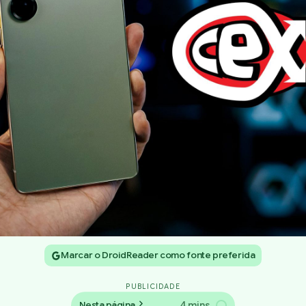
Marcar o DroidReader como fonte preferida
PUBLICIDADE
4 mins
Nesta página