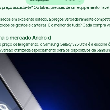
preço assusta-te? Ou talvez precises de um equipamento fiável
sados em excelente estado, a preços verdadeiramente competiti
odos os gostos e carteiras. E o melhor de tudo? Cada compra v
ina o mercado Android
o preço de lançamento, o Samsung Galaxy S25 Ultra é a escolha 
 versão otimizada especialmente para os dispositivos da Samsu