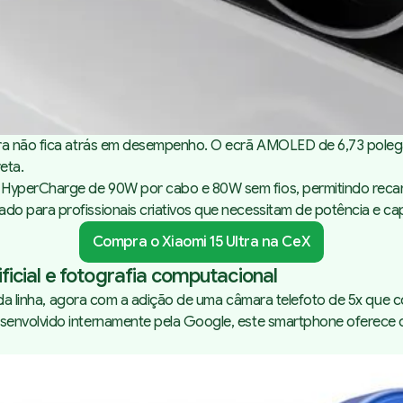
tra não fica atrás em desempenho. O ecrã AMOLED de 6,73 polega
eta.
o HyperCharge de 90W por cabo e 80W sem fios, permitindo re
do para profissionais criativos que necessitam de potência e c
Compra o Xiaomi 15 Ultra na CeX
tificial e fotografia computacional
a linha
, agora com a adição de uma câmara telefoto de 5x que co
esenvolvido internamente pela Google, este smartphone oferece