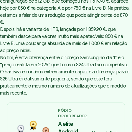
configuração de 512 GB, que começou nos 1.619,90 €, aparece
hoje por
850 € na categoria A
e por
750 € na Livre B
. Na prática,
estamos a falar de uma redução que pode atingir cerca de 870
€.
Depois, há a variante de 1 TB, lançada por 1.859,90 €, que
também desce para valores muito mais apetecíveis:
850 € na
Livre B
. Uma poupança absurda de mais de 1.000 € em relação
ao preço inicial.
No fim, é esta diferença entre o “preço Samsung no dia 1” e o
“preço realista em 2025” que torna o S24 Ultra tão competitivo.
O hardware continua extremamente capaz e a diferença para o
S25 Ultra é relativamente pequena, sendo que este terá
praticamente o mesmo número de atualizações que o modelo
mais recente.
PÓDIO
DROIDREADER
A elite
Android,