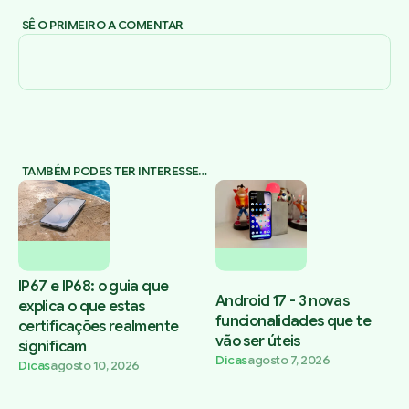
SÊ O PRIMEIRO A COMENTAR
TAMBÉM PODES TER INTERESSE…
IP67 e IP68: o guia que
Android 17 - 3 novas
explica o que estas
funcionalidades que te
certificações realmente
vão ser úteis
significam
Dicas
agosto 7, 2026
Dicas
agosto 10, 2026