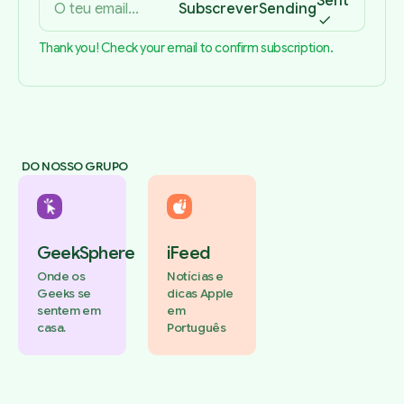
Sent
Subscrever
Sending
Thank you! Check your email to confirm subscription.
DO NOSSO GRUPO
GeekSphere
iFeed
Onde os
Notícias e
Geeks se
dicas Apple
sentem em
em
casa.
Português