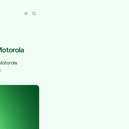
Toggle dark mode
Motorola
Motorola
.