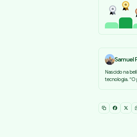
Samuel P
Nascido na bel
tecnologia. “O
Copiar link
Facebook
X