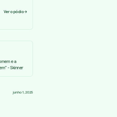
Ver o pódio
Homem e a
em” - Skinner
junho 1, 2025