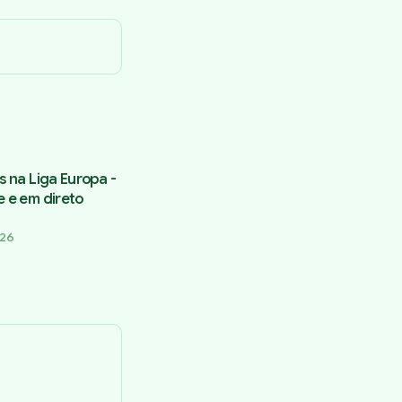
s na Liga Europa -
e e em direto
026