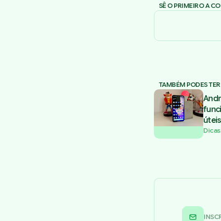
SÊ O PRIMEIRO A C
TAMBÉM PODES TER
Andr
func
úteis
Dicas
INSC