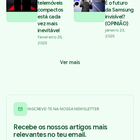
telemóveis
É o futuro
compactos
da Samsung
está cada
invisível?
vez mais
(OPINIÃO)
inevitável
janeiro 23,
2025
fevereiro 25,
2025
Ver mais
INSCREVE-TE NA NOSSA NEWSLETTER
Recebe os nossos artigos mais
relevantes no teu email.