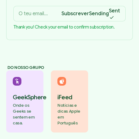
Sent
Subscrever
Sending
Thank you! Check your email to confirm subscription.
DO NOSSO GRUPO
GeekSphere
iFeed
Onde os
Notícias e
Geeks se
dicas Apple
sentem em
em
casa.
Português