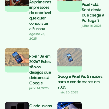
As primeiras
Pixel Fold:
impressões
Será desta
do dobrável
que chega a
que quer
Portugal?
conquistar
julho 16, 2025
a Europa
agosto 28,
2025
Pixel 10a em
2026? Estes
são os
desejos que
Google Pixel 9a: 5 razões
deixamos à
para o considerares em
Google
2025
julho 14, 2025
maio 20, 2025
O adeus aos