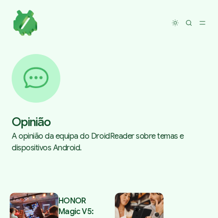
Toggle dar
Opinião
A opinião da equipa do DroidReader sobre temas e
dispositivos Android.
Posts tagged with Opinião
HONOR
Magic V5: